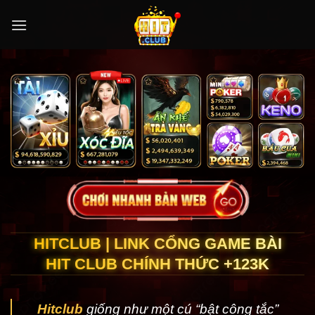
Bỏ
qua
nội
dung
HITCLUB | LINK CỔNG GAME BÀI
HIT CLUB CHÍNH THỨC +123K
Hitclub
giống như một cú “bật công tắc”