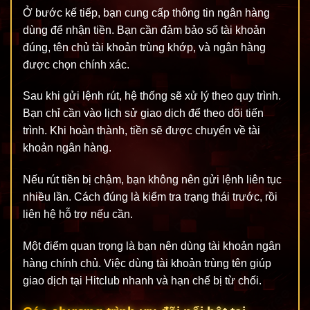
Ở bước kế tiếp, bạn cung cấp thông tin ngân hàng
dùng để nhận tiền. Bạn cần đảm bảo số tài khoản
đúng, tên chủ tài khoản trùng khớp, và ngân hàng
được chọn chính xác.
Sau khi gửi lệnh rút, hệ thống sẽ xử lý theo quy trình.
Bạn chỉ cần vào lịch sử giao dịch để theo dõi tiến
trình. Khi hoàn thành, tiền sẽ được chuyển về tài
khoản ngân hàng.
Nếu rút tiền bị chậm, bạn không nên gửi lệnh liên tục
nhiều lần. Cách đúng là kiểm tra trạng thái trước, rồi
liên hệ hỗ trợ nếu cần.
Một điểm quan trọng là bạn nên dùng tài khoản ngân
hàng chính chủ. Việc dùng tài khoản trùng tên giúp
giao dịch tại Hitclub nhanh và hạn chế bị từ chối.