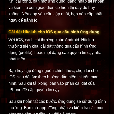
Khi cài xong, bạn mở ứng dụng, đăng nhập tài khoản,
và kiểm tra xem giao diện có hiển thị đầy đủ hay
không. Nếu app yêu cầu cập nhật, bạn nên cập nhật
ngay để tránh lỗi.
Cài đặt Hitclub cho iOS qua cấu hình ứng dụng
Với iOS, cách cài thường khác Android. Hitclub
thường triển khai cài đặt thông qua cấu hình ứng
dụng (profile), hoặc một dạng cấp quyền tin cậy nhà
phát triển.
Bạn truy cập đúng nguồn chính thức, chọn tải cho
iOS, sau đó làm theo hướng dẫn hiển thị trên màn
hình. Sau khi tải xong, bạn vào phần cài đặt của
iPhone để cấp quyền tin cậy.
Sau khi hoàn tất các bước, ứng dụng sẽ sử dụng bình
thường. Bạn mở app, đăng nhập và kiểm tra các mục