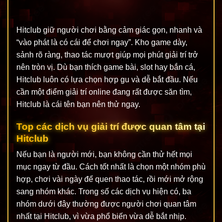
Hitclub giữ người chơi bằng cảm giác gọn, nhanh và
“vào phát là có cái để chơi ngay”. Kho game dày,
sảnh rõ ràng, thao tác mượt giúp mọi phút giải trí trở
nên tròn vị. Dù bạn thích game bài, slot hay bắn cá,
Hitclub luôn có lựa chọn hợp gu và dễ bắt đầu. Nếu
cần một điểm giải trí online đang rất được săn tìm,
Hitclub là cái tên bạn nên thử ngay.
Top các dịch vụ giải trí được quan tâm tại
Hitclub
Nếu bạn là người mới, bạn không cần thử hết mọi
mục ngay từ đầu. Cách tốt nhất là chọn một nhóm phù
hợp, chơi vài ngày để quen thao tác, rồi mới mở rộng
sang nhóm khác. Trong số các dịch vụ hiện có, ba
nhóm dưới đây thường được người chơi quan tâm
nhất tại Hitclub, vì vừa phổ biến vừa dễ bắt nhịp.