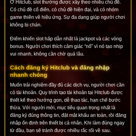
Ở Hitclub, slot thường được xây theo nhiều chủ đề.
Có chủ đề cổ điển, có chủ đề hiện đại, và có nhóm
game thiên về hiệu ứng. Sự đa dạng giúp người chơi
không bị chán.
Điểm khiến slot hấp dẫn nhất là jackpot và các vòng
bonus. Người chơi thích cảm giác “nổ” vì nó tạo nhịp
vui nhanh, không cần chờ quá lâu.
Cách đăng ký Hitclub và đăng nhập
nhanh chóng
Muốn trải nghiệm đầy đủ các dịch vụ, người chơi cần
có tài khoản. Quy trình tạo tài khoản tại Hitclub được
thiết kế theo hướng gọn, dễ thao tác, hạn chế bước
thừa. Với người mới, mục tiêu quan trọng nhất là
đăng ký đúng thông tin, đặt mật khẩu an toàn, rồi đăng
nhập ổn định trên thiết bị cá nhân. Khi làm đúng ngay
từ đầu, bạn sẽ tránh được nhiều rắc rối về sau.