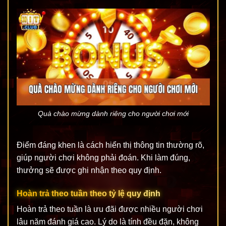
Quà chào mừng dành riêng cho người chơi mới
Điểm đáng khen là cách hiển thị thông tin thường rõ,
giúp người chơi không phải đoán. Khi làm đúng,
thưởng sẽ được ghi nhận theo quy định.
Hoàn trả theo tuần theo tỷ lệ quy định
Hoàn trả theo tuần là ưu đãi được nhiều người chơi
lâu năm đánh giá cao. Lý do là tính đều đặn, không