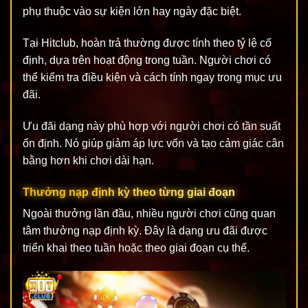
phụ thuộc vào sự kiện lớn hay ngày đặc biệt.
Tại Hitclub, hoàn trả thường được tính theo tỷ lệ cố
định, dựa trên hoạt động trong tuần. Người chơi có
thể kiểm tra điều kiện và cách tính ngay trong mục ưu
đãi.
Ưu đãi dạng này phù hợp với người chơi có tần suất
ổn định. Nó giúp giảm áp lực vốn và tạo cảm giác cân
bằng hơn khi chơi dài hạn.
Thưởng nạp định kỳ theo từng giai đoạn
Ngoài thưởng lần đầu, nhiều người chơi cũng quan
tâm thưởng nạp định kỳ. Đây là dạng ưu đãi được
triển khai theo tuần hoặc theo giai đoạn cụ thể.