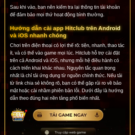
Sau khi vào, bạn nên kiểm tra lại thông tin tài khoản
để đảm bảo mọi thứ hoạt động bình thường.
Hướng dẫn cài app Hitclub trên Android
và iOS nhanh chóng
Chơi trên điện thoại có lợi thế rõ: tiện, nhanh, thao tác
ít, và có thể vào game mọi lúc. Hitclub hỗ trợ cài đặt
trên cả Android và iOS, nhưng mỗi hệ điều hành có
cách triển khai khác nhau. Nguyên tắc quan trọng
nhất là chỉ tải ứng dụng từ nguồn chính thức. Nếu tải
từ link chia sẻ không rõ, bạn có thể gặp rủi ro về bảo
mật hoặc cài nhầm phiên bản lỗi. Dưới đây là hướng
dẫn theo đúng hai nền tảng phổ biến nhất.