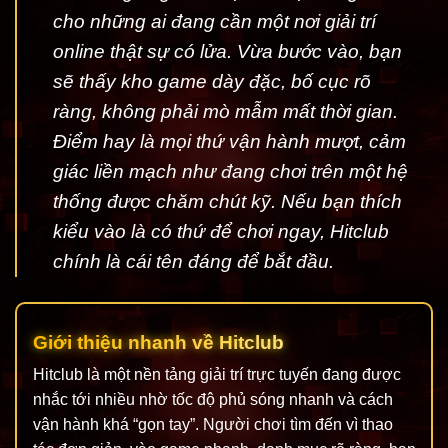
cho những ai đang cần một nơi giải trí
online thật sự có lửa. Vừa bước vào, bạn
sẽ thấy kho game dày đặc, bố cục rõ
ràng, không phải mò mẫm mất thời gian.
Điểm hay là mọi thứ vận hành mượt, cảm
giác liền mạch như đang chơi trên một hệ
thống được chăm chút kỹ. Nếu bạn thích
kiểu vào là có thứ để chơi ngay, Hitclub
chính là cái tên đáng để bắt đầu.
Giới thiệu nhanh về Hitclub
Hitclub là một nền tảng giải trí trực tuyến đang được
nhắc tới nhiều nhờ tốc độ phủ sóng nhanh và cách
vận hành khá “gọn tay”. Người chơi tìm đến vì thao