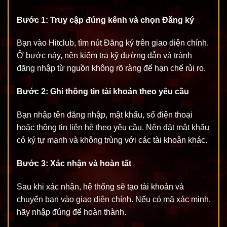
Bước 1: Truy cập đúng kênh và chọn Đăng ký
Bạn vào Hitclub, tìm nút Đăng ký trên giao diện chính.
Ở bước này, nên kiểm tra kỹ đường dẫn và tránh
đăng nhập từ nguồn không rõ ràng để hạn chế rủi ro.
Bước 2: Ghi thông tin tài khoản theo yêu cầu
Bạn nhập tên đăng nhập, mật khẩu, số điện thoại
hoặc thông tin liên hệ theo yêu cầu. Nên đặt mật khẩu
có ký tự mạnh và không trùng với các tài khoản khác.
Bước 3: Xác nhận và hoàn tất
Sau khi xác nhận, hệ thống sẽ tạo tài khoản và
chuyển bạn vào giao diện chính. Nếu có mã xác minh,
hãy nhập đúng để hoàn thành.