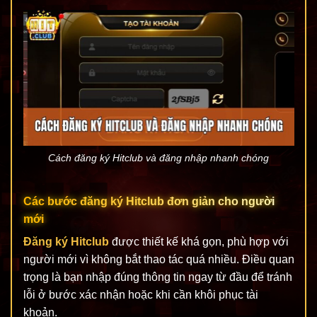
Cách đăng ký Hitclub và đăng nhập nhanh chóng
Các bước đăng ký Hitclub đơn giản cho người
mới
Đăng ký Hitclub
được thiết kế khá gọn, phù hợp với
người mới vì không bắt thao tác quá nhiều. Điều quan
trọng là bạn nhập đúng thông tin ngay từ đầu để tránh
lỗi ở bước xác nhận hoặc khi cần khôi phục tài
khoản.