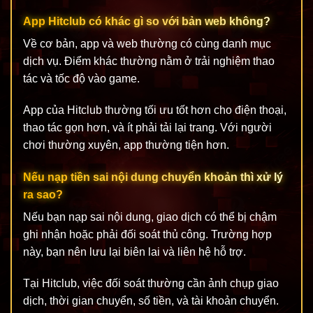
App Hitclub có khác gì so với bản web không?
Về cơ bản, app và web thường có cùng danh mục
dịch vụ. Điểm khác thường nằm ở trải nghiệm thao
tác và tốc độ vào game.
App của Hitclub thường tối ưu tốt hơn cho điện thoại,
thao tác gọn hơn, và ít phải tải lại trang. Với người
chơi thường xuyên, app thường tiện hơn.
Nếu nạp tiền sai nội dung chuyển khoản thì xử lý
ra sao?
Nếu bạn nạp sai nội dung, giao dịch có thể bị chậm
ghi nhận hoặc phải đối soát thủ công. Trường hợp
này, bạn nên lưu lại biên lai và liên hệ hỗ trợ.
Tại Hitclub, việc đối soát thường cần ảnh chụp giao
dịch, thời gian chuyển, số tiền, và tài khoản chuyển.