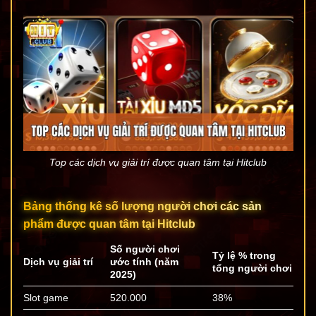
Top các dịch vụ giải trí được quan tâm tại Hitclub
Bảng thống kê số lượng người chơi các sản
phẩm được quan tâm tại Hitclub
Số người chơi
Tỷ lệ % trong
Dịch vụ giải trí
ước tính (năm
tổng người chơi
2025)
Slot game
520.000
38%