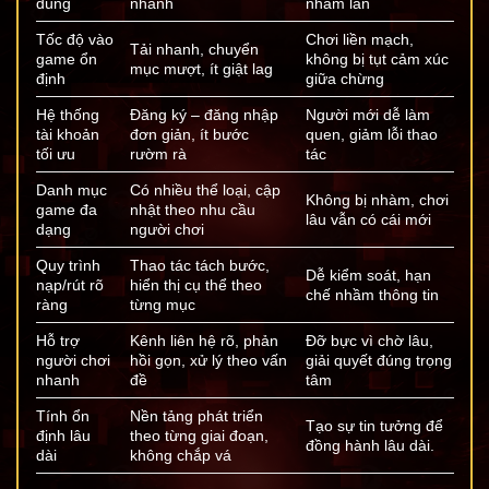
dùng
nhanh
nhầm lẫn
Tốc độ vào
Chơi liền mạch,
Tải nhanh, chuyển
game ổn
không bị tụt cảm xúc
mục mượt, ít giật lag
định
giữa chừng
Hệ thống
Đăng ký – đăng nhập
Người mới dễ làm
tài khoản
đơn giản, ít bước
quen, giảm lỗi thao
tối ưu
rườm rà
tác
Danh mục
Có nhiều thể loại, cập
Không bị nhàm, chơi
game đa
nhật theo nhu cầu
lâu vẫn có cái mới
dạng
người chơi
Quy trình
Thao tác tách bước,
Dễ kiểm soát, hạn
nạp/rút rõ
hiển thị cụ thể theo
chế nhầm thông tin
ràng
từng mục
Hỗ trợ
Kênh liên hệ rõ, phản
Đỡ bực vì chờ lâu,
người chơi
hồi gọn, xử lý theo vấn
giải quyết đúng trọng
nhanh
đề
tâm
Tính ổn
Nền tảng phát triển
Tạo sự tin tưởng để
định lâu
theo từng giai đoạn,
đồng hành lâu dài.
dài
không chắp vá