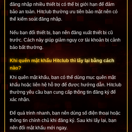
đăng nhập nhiều thiết bị có thể bị giới hạn để đảm
bảo an toàn. Hitclub thường ưu tiên bảo mật nên có
thể kiểm soát đăng nhập.
Nếu bạn đổi thiết bị, bạn nên đăng xuất thiết bị cũ
trước. Cách này giúp giảm nguy cơ tài khoản bị cảnh
báo bất thường.
Khi quên mật khẩu Hitclub thì lấy lại bằng cách
nào?
Khi quên mật khẩu, bạn có thể dùng mục quên mật
khẩu hoặc liên hệ hỗ trợ để được hướng dẫn. Hitclub
thường yêu cầu bạn cung cấp thông tin đăng ký để
xác nhận.
Để quá trình nhanh, bạn nên dùng số điện thoại hoặc
thông tin chính chủ khi đăng ký. Sau khi lấy lại, bạn
nên đổi mật khẩu mới ngay.