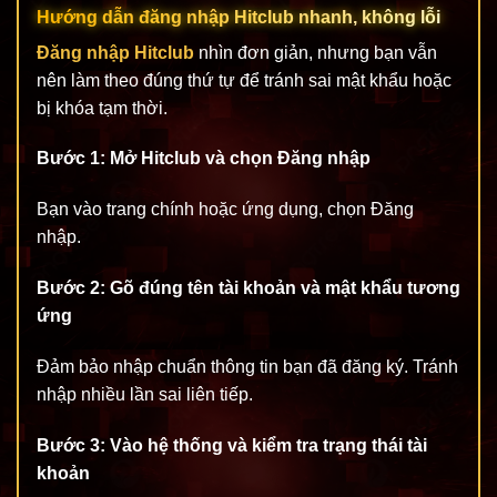
Hướng dẫn đăng nhập Hitclub nhanh, không lỗi
Đăng nhập Hitclub
nhìn đơn giản, nhưng bạn vẫn
nên làm theo đúng thứ tự để tránh sai mật khẩu hoặc
bị khóa tạm thời.
Bước 1: Mở Hitclub và chọn Đăng nhập
Bạn vào trang chính hoặc ứng dụng, chọn Đăng
nhập.
Bước 2: Gõ đúng tên tài khoản và mật khẩu tương
ứng
Đảm bảo nhập chuẩn thông tin bạn đã đăng ký. Tránh
nhập nhiều lần sai liên tiếp.
Bước 3: Vào hệ thống và kiểm tra trạng thái tài
khoản