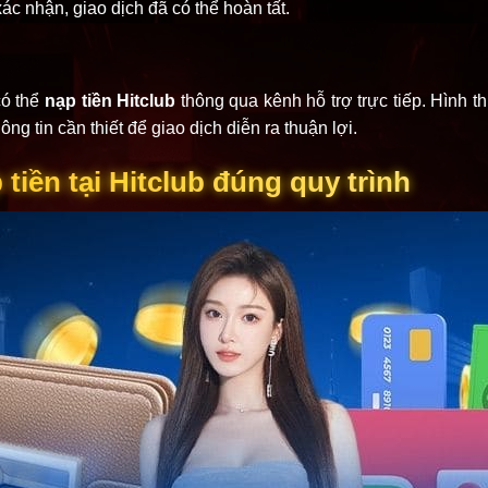
xác nhận, giao dịch đã có thể hoàn tất.
có thể
nạp tiền Hitclub
thông qua kênh hỗ trợ trực tiếp. Hình 
ng tin cần thiết để giao dịch diễn ra thuận lợi.
tiền tại Hitclub đúng quy trình