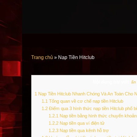
Bỏ
qua
nội
dung
Trang chủ
»
Nạp Tiền Hitclub
Nội dung bài viết
[
ẩn
1
Nạp Tiền Hitclub Nhanh Chóng Và An Toàn Cho 
1.1
Tổng quan về cơ chế nạp tiền Hitclub
1.2
Điểm qua 3 hình thức nạp tiền Hitclub phổ b
1.2.1
Nạp tiền bằng hình thức chuyển khoản
1.2.2
Nạp tiền qua ví điện tử
1.2.3
Nạp tiền qua kênh hỗ trợ