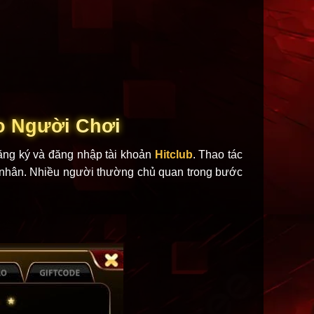
o Người Chơi
đăng ký và đăng nhập tài khoản
Hitclub
. Thao tác
cá nhân. Nhiều người thường chủ quan trong bước