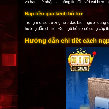
và hạn chế nhập sai thông tin. Chỉ với vài bước 
Nạp tiền qua kênh hỗ trợ
Trong một số trường hợp đặc biệt, người dùng 
hướng dẫn chi tiết. Đội ngũ hỗ trợ sẽ cung cấp thô
Hướng dẫn chi tiết cách nạp 