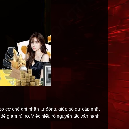
heo cơ chế ghi nhận tự động, giúp số dư cập nhật
để giảm rủi ro. Việc hiểu rõ nguyên tắc vận hành