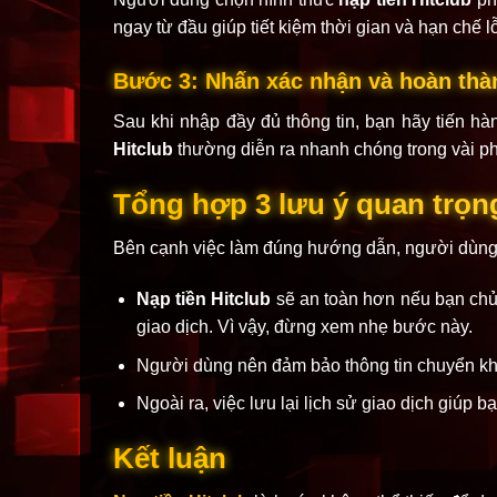
ngay từ đầu giúp tiết kiệm thời gian và hạn chế l
Bước 3: Nhấn xác nhận và hoàn thàn
Sau khi nhập đầy đủ thông tin, bạn hãy tiến hà
Hitclub
thường diễn ra nhanh chóng trong vài ph
Tổng hợp 3 lưu ý quan trọng 
Bên cạnh việc làm đúng hướng dẫn, người dùng 
Nạp tiền Hitclub
sẽ an toàn hơn nếu bạn chủ 
giao dịch. Vì vậy, đừng xem nhẹ bước này.
Người dùng nên đảm bảo thông tin chuyển kho
Ngoài ra, việc lưu lại lịch sử giao dịch giúp 
Kết luận