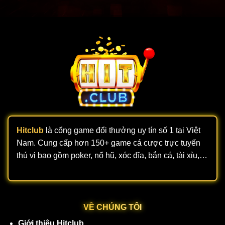
Hitclub
là cổng game đổi thưởng uy tín số 1 tại Việt
Nam. Cung cấp hơn 150+ game cá cược trực tuyến
thú vị bao gồm poker, nổ hũ, xóc đĩa, bắn cá, tài xỉu,…
VỀ CHÚNG TÔI
Giới thiệu Hitclub